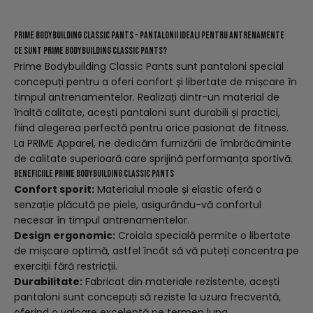
Prime Bodybuilding Classic Pants - Pantalonii Ideali pentru Antrenamente
Ce Sunt Prime Bodybuilding Classic Pants?
Prime Bodybuilding Classic Pants sunt pantaloni special
concepuți pentru a oferi confort și libertate de mișcare în
timpul antrenamentelor. Realizați dintr-un material de
înaltă calitate, acești pantaloni sunt durabili și practici,
fiind alegerea perfectă pentru orice pasionat de fitness.
La PRIME Apparel, ne dedicăm furnizării de îmbrăcăminte
de calitate superioară care sprijină performanța sportivă.
Beneficiile Prime Bodybuilding Classic Pants
Confort sporit:
Materialul moale și elastic oferă o
senzație plăcută pe piele, asigurându-vă confortul
necesar în timpul antrenamentelor.
Design ergonomic:
Croiala specială permite o libertate
de mișcare optimă, astfel încât să vă puteți concentra pe
exerciții fără restricții.
Durabilitate:
Fabricat din materiale rezistente, acești
pantaloni sunt concepuți să reziste la uzura frecventă,
oferind o valoare excelentă pe termen lung.