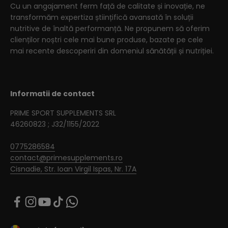
Cu un angajament ferm față de calitate și inovație, ne
transformăm expertiza științifică avansată în soluții
nutritive de înaltă performanță. Ne propunem să oferim
clienților noștri cele mai bune produse, bazate pe cele
mai recente descoperiri din domeniul sănătății și nutriției.
Informatii de contact
PRIME SPORT SUPPLEMENTS SRL
46260823 ; J32/1155/2022
0775286584
contact@primesupplements.ro
Cisnadie, Str. Ioan Virgil Ispas, Nr. 17A