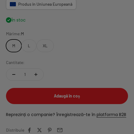
Produs în Uniunea Europeană
În stoc
Mărime:
M
M
L
XL
Cantitate:
Adaugă în coș
Reprezinți o companie? Înregistrează-te în
platforma B2B
Distribuie