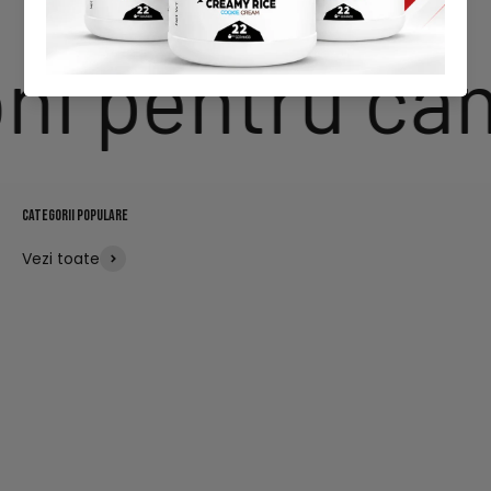
i pentru cam
Vezi toate
Vitamine și minerale
Arzătoare de grăsimi
Suplimente premium