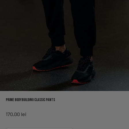
Prime Bodybuilding Classic Pants
Preț redus
170,00 lei