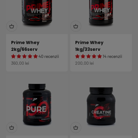
Prime Whey
Prime Whey
2kg/66serv
1kg/33serv
40 recenzii
14 recenzii
Preț redus
Preț redus
360,00 lei
200,00 lei