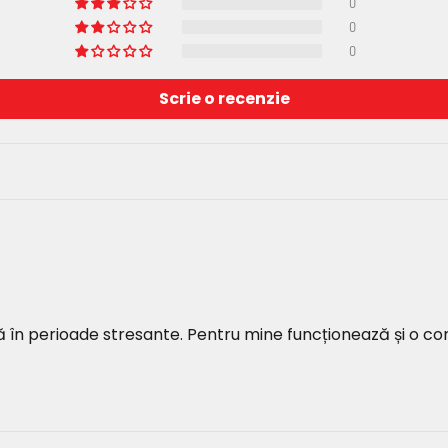
0
0
0
Scrie o recenzie
lă în perioade stresante. Pentru mine funcționează și o co