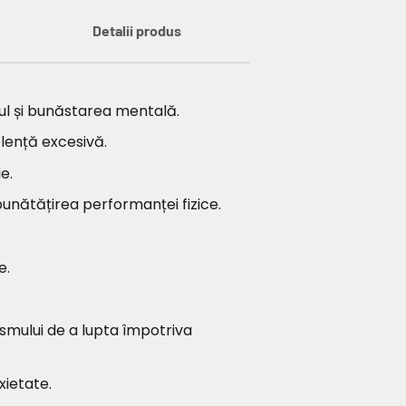
Detalii produs
mul și bunăstarea mentală.
lență excesivă.
e.
mbunătățirea performanței fizice.
e.
smului de a lupta împotriva
xietate.