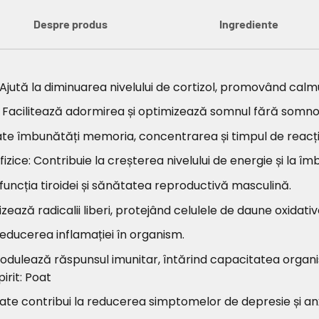
Despre produs
Ingrediente
i: Ajută la diminuarea nivelului de cortizol, promovând cal
i: Facilitează adormirea și optimizează somnul fără somno
oate îmbunătăți memoria, concentrarea și timpul de reacți
fizice: Contribuie la creșterea nivelului de energie și la î
funcția tiroidei și sănătatea reproductivă masculină.
zează radicalii liberi, protejând celulele de daune oxidativ
 reducerea inflamației în organism.
Modulează răspunsul imunitar, întărind capacitatea organi
pirit: Poat
Poate contribui la reducerea simptomelor de depresie și an