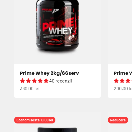
Prime Whey 2kg/66serv
Prime 
40 recenzii
Preț redus
Preț red
360,00 lei
200,00 le
Economisește 10,00 lei
Reducere