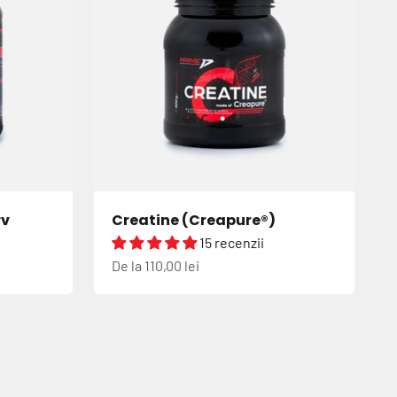
rv
Creatine (Creapure®)
15 recenzii
Preț redus
De la 110,00 lei