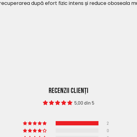
recuperarea după efort fizic intens și reduce oboseala m
Recenzii Clienți
5.00 din 5
2
0