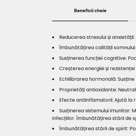
Beneficii cheie
Reducerea stresului și anxietăți
Îmbunătățirea calității somnulu
Susținerea funcției cognitive: P
Creșterea energiei și rezistenței 
Echilibrarea hormonală: Susține 
Proprietăți antioxidante: Neutrali
Efecte antiinflamatorii: Ajută la
Susținerea sistemului imunitar: 
infecțiilor. Îmbunătățirea stării de s
Îmbunătățirea stării de spirit: 