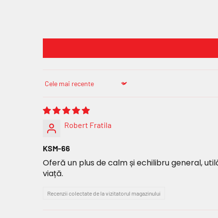
Sort by
Robert Fratila
KSM-66
Oferă un plus de calm și echilibru general, uti
viață.
Recenzii colectate de la vizitatorul magazinului