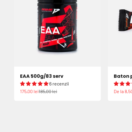
EAA 500g/83 serv
Baton 
6 recenzii
Preț redus
Preț normal
Preț red
175,00 lei
185,00 lei
De la 8,50