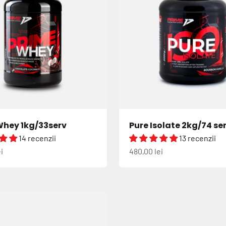
Whey 1kg/33serv
Pure Isolate 2kg/74 se
14 recenzii
13 recenzii
us
Preț redus
i
480,00 lei